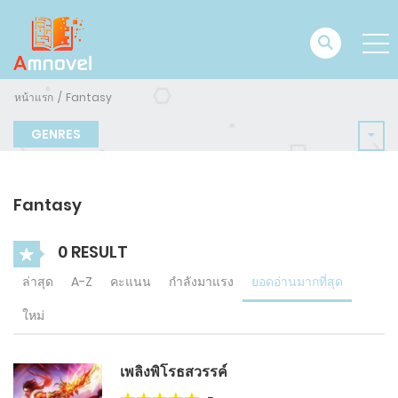
หน้าแรก
Fantasy
GENRES
Fantasy
0 RESULT
ล่าสุด
A-Z
คะแนน
กำลังมาแรง
ยอดอ่านมากที่สุด
ใหม่
เพลิงพิโรธสวรรค์