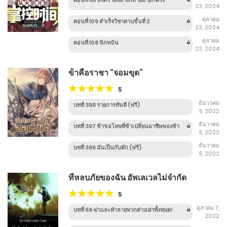
23, 2024
ตุลาคม
ตอนที่ 109 สำเร็จวิชาดาบขั้นที่ 2
23, 2024
ตุลาคม
ตอนที่ 108 นักพนัน
23, 2024
ข้าคือราชา “จอมขุด”
5
ธันวาคม
บทที่ 398 รายการทันที (ฟรี)
5, 2022
ธันวาคม
บทที่ 397 ข้าขอโทษที่ข้าเปลี่ยนอาชีพของข้า
5, 2022
ธันวาคม
บทที่ 396 มันเป็นกับดัก (ฟรี)
5, 2022
ที่หลบภัยของฉัน อัพเลเวลไม่จำกัด
5
ตุลาคม 7,
บทที่ 69 ฆ่าและทำลายพวกต่างเผ่าทั้งหมด!
2022