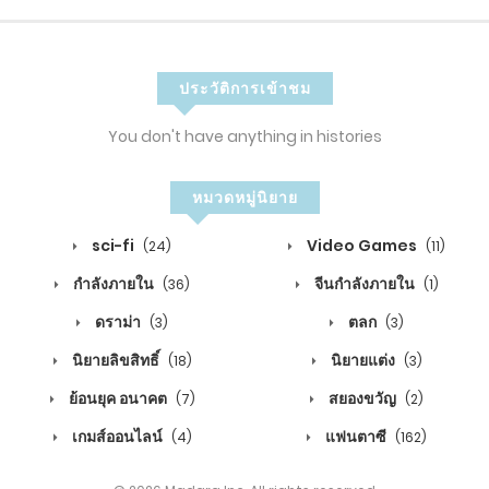
ประวัติการเข้าชม
You don't have anything in histories
หมวดหมู่นิยาย
sci-fi
Video Games
(24)
(11)
กำลังภายใน
จีนกำลังภายใน
(36)
(1)
ดราม่า
ตลก
(3)
(3)
นิยายลิขสิทธิ์
นิยายแต่ง
(18)
(3)
ย้อนยุค อนาคต
สยองขวัญ
(7)
(2)
เกมส์ออนไลน์
แฟนตาซี
(4)
(162)