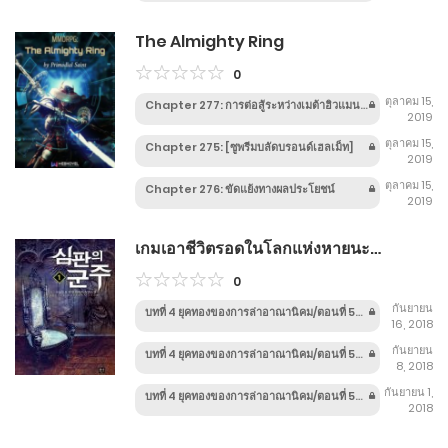
The Almighty Ring
0
ตุลาคม 15,
Chapter 277: การต่อสู้ระหว่างเมต้าฮิวแมน (พาร์ท 1)
2019
ตุลาคม 15,
Chapter 275: [ซูพรีมบลัดบรอนด์เฮลเม็ท]
2019
ตุลาคม 15,
Chapter 276: ขัดแย้งทางผลประโยชน์
2019
เกมเอาชีวิตรอดในโลกแห่งหายนะ
Sovereign of Judgment
0
กันยายน
บทที่ 4 ยุคทองของการล่าอาณานิคม/ตอนที่ 54 การสืบสวน(5)
16, 2018
กันยายน
บทที่ 4 ยุคทองของการล่าอาณานิคม/ตอนที่ 53 การสืบสวน(4)
8, 2018
กันยายน 1,
บทที่ 4 ยุคทองของการล่าอาณานิคม/ตอนที่ 52 การสืบสวน(3)
2018