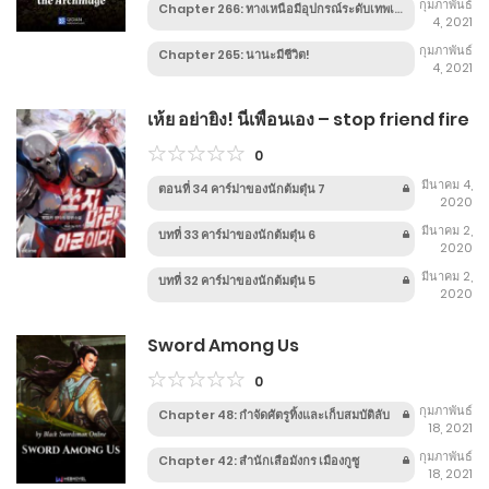
กุมภาพันธ์
Chapter 266: ทางเหนือมีอุปกรณ์ระดับเทพเจ้า ทางใต้มีกองอัพอันเดธ
4, 2021
กุมภาพันธ์
Chapter 265: นานะมีชีวิต!
4, 2021
เห้ย อย่ายิง! นี่เพื่อนเอง – stop friend fire
0
มีนาคม 4,
ตอนที่ 34 คาร์ม่าของนักต้มตุ๋น 7
2020
มีนาคม 2,
บทที่ 33 คาร์ม่าของนักต้มตุ๋น 6
2020
มีนาคม 2,
บทที่ 32 คาร์ม่าของนักต้มตุ๋น 5
2020
Sword Among Us
0
กุมภาพันธ์
Chapter 48: กำจัดศัตรูทิ้งและเก็บสมบัติลับ
18, 2021
กุมภาพันธ์
Chapter 42: สำนักเสือมังกร เมืองกูซู
18, 2021