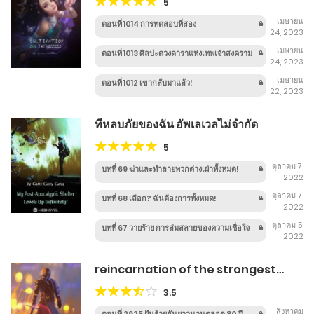
5
เมษายน
ตอนที่ 1014 การทดสอบที่สอง
24, 2023
เมษายน
ตอนที่ 1013 ศิลปะดวงดาราแห่งเทพเจ้าสงคราม
24, 2023
เมษายน
ตอนที่ 1012 เขากลับมาแล้ว!
22, 2023
ที่หลบภัยของฉัน อัพเลเวลไม่จำกัด
5
ตุลาคม 7,
บทที่ 69 ฆ่าและทำลายพวกต่างเผ่าทั้งหมด!
2022
ตุลาคม 7,
บทที่ 68 เลือก? ฉันต้องการทั้งหมด!
2022
ตุลาคม 5,
บทที่ 67 วายร้าย การล่มสลายของความเชื่อใจ
2022
reincarnation of the strongest
sword god
3.5
สิงหาคม
ตอนที่ 2925 ฝันร้ายอันยาวนานตลอด 80 ปี