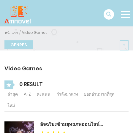
หน้าแรก
Video Games
GENRES
Video Games
0 RESULT
ล่าสุด
A-Z
คะแนน
กำลังมาแรง
ยอดอ่านมากที่สุด
ใหม่
อัจฉริยะข้ามยุทธภพออนไลน์
(Cultivation Online)