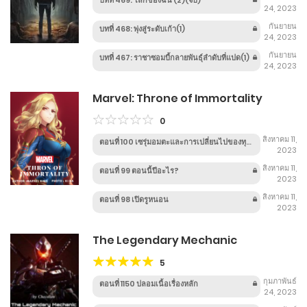
24, 2023
กันยายน
บทที่ 468: พุ่งสู่ระดับเก้า(1)
24, 2023
กันยายน
บทที่ 467: ราชาซอมบี้กลายพันธุ์ลำดับที่แปด(1)
24, 2023
Marvel: Throne of Immortality
0
สิงหาคม 11,
ตอนที่ 100 เซรุ่มอมตะและการเปลี่ยนไปของทุกคน
2023
สิงหาคม 11,
ตอนที่ 99 ตอนนี้ปีอะไร?
2023
สิงหาคม 11,
ตอนที่ 98 เปิดรูหนอน
2023
The Legendary Mechanic
5
กุมภาพันธ์
ตอนที่ 1150 ปลอมเนื้อเรื่องหลัก
24, 2023