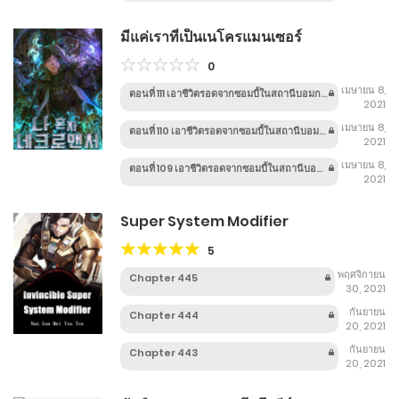
มีแค่เราที่เป็นเนโครแมนเซอร์
0
เมษายน 8,
ตอนที่ 111 เอาชีวิตรอดจากซอมบี้ในสถานีบอมกยี(7)
2021
เมษายน 8,
ตอนที่ 110 เอาชีวิตรอดจากซอมบี้ในสถานีบอมกยี(6)
2021
เมษายน 8,
ตอนที่ 109 เอาชีวิตรอดจากซอมบี้ในสถานีบอมกยี(5)
2021
Super System Modifier
5
พฤศจิกายน
Chapter 445
30, 2021
กันยายน
Chapter 444
20, 2021
กันยายน
Chapter 443
20, 2021