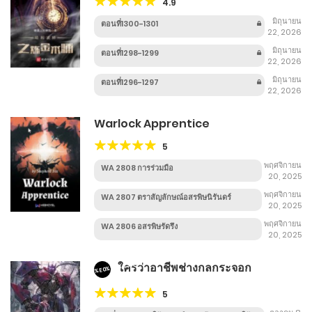
4.9
มิถุนายน
ตอนที่1300-1301
22, 2026
มิถุนายน
ตอนที่1298-1299
22, 2026
มิถุนายน
ตอนที่1296-1297
22, 2026
Warlock Apprentice
5
พฤศจิกายน
WA 2808 การร่วมมือ
20, 2025
พฤศจิกายน
WA 2807 ตราสัญลักษณ์อสรพิษนิรันดร์
20, 2025
พฤศจิกายน
WA 2806 อสรพิษรัดรึง
20, 2025
%E0%B9%83%E0%B8%AB%E0%B8%A1%E0%B9%88
ใครว่าอาชีพช่างกลกระจอก
5