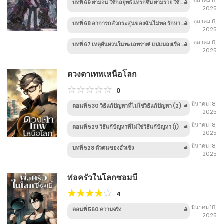
ตุลาคม 8,
บทที่ 69 ยามจน ใช้กลยุทธ์แทรกซึม ยามรวย ใช้กำลังยิงถล่ม
2025
ตุลาคม 8,
บทที่ 68 อาการกลัวกระสุนของฉันไม่พอ รักษาได้
2025
ตุลาคม 8,
บทที่ 67 เหตุผันผวนในทะเลทราย! แม่แมลงเรืองทองเลเวล 63
2025
ดวงตาเทพเหนือโลก
0
มีนาคม 18,
ตอนที่ 530 วิธีแก้ปัญหาที่ไม่ใช่วิธีแก้ปัญหา (2)
2025
มีนาคม 18,
ตอนที่ 529 วิธีแก้ปัญหาที่ไม่ใช่วิธีแก้ปัญหา (1)
2025
มีนาคม 18,
บทที่ 528 ตัวตนของฮั่วเซิง
2025
พ่อครัวในโลกซอมบี้
4
มีนาคม 18,
ตอนที่ 560 ความจริง
2025