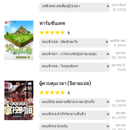
กุมภาพันธ์
บทที่ 898 เล่ยเตี้ยนผู้โง่เขลา
10, 2025
ฟาร์มขั้นเทพ
5
พฤศจิกายน
ตอนที่ 468 - เจียงฮัวตกใจ
3, 2024
ตุลาคม
ตอนที่ 467 - การเพาะพันธุ์ปลาตะลุมพุก
26, 2024
ตุลาคม 13,
ตอนที่ 466 – ใบหยกค้นหา
2024
ผู้ควบคุมเวลา (นิยายแปล)
5
ตุลาคม
ตอนที่ 110 สงครามที่ย่างกลายมาอีกครั้ง
23, 2024
ตุลาคม
ตอนที่ 109 สำเร็จวิชาดาบขั้นที่ 2
23, 2024
ตุลาคม
ตอนที่ 108 นักพนัน
23, 2024