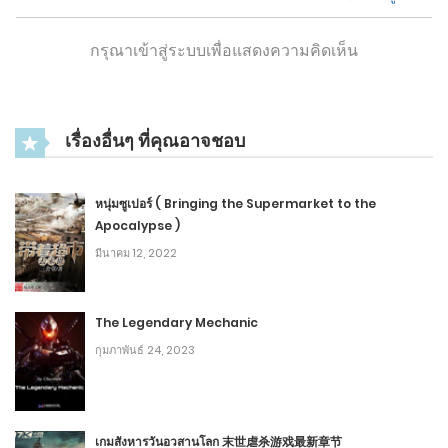
8
กรุณาเข้าสู่ระบบเพื่อแสดงความคิดเห็น
2
Chapter 576: บุกจู่โจม
กุมภาพันธ์ 17, 2021
5
เรื่องอื่นๆ ที่คุณอาจชอบ
2
Chapter 575: ตกใจ
หนุ่มซูเปอร์ ( Bringing the Supermarket to the
กุมภาพันธ์ 17, 2021
Apocalypse )
7
มีนาคม 12, 2022
2
Chapter 574: ‘อาวุธ’
The Legendary Mechanic
กุมภาพันธ์ 16, 2021
กุมภาพันธ์ 24, 2023
8
2
Chapter 573: อาหารเรียกน้ำย่อย
มิถุนายน 2, 2020
เกมสังหารวันอวสานโลก 末世虐杀游戏最新章节