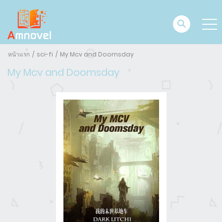
หน้าแรก
sci-fi
My Mcv and Doomsday
My Mcv and Doomsday