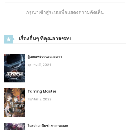
ธันวาคม 26, 2019
กรุณาเข้าสู่ระบบเพื่อแสดงความคิดเห็น
5
1
บทที่ 342 การเปลี่ยนแปลงอันยิ่งใหญ่
เรื่องอื่นๆ ที่คุณอาจชอบ
ธันวาคม 26, 2019
4
ผู้เผยแพร่วจนะดวงดาว
1
บทที่ 341 ขายทั้งหมดแล้ว
ตุลาคม 21, 2024
ธันวาคม 26, 2019
3
Taming Master
1
บทที่ 340 หวนคิดถึงอดีต
มีนาคม 12, 2022
ธันวาคม 26, 2019
3
ใครว่าอาชีพช่างกลกระจอก
1
บทที่ 339 ฆ่าเทพเลื่อนขั้น