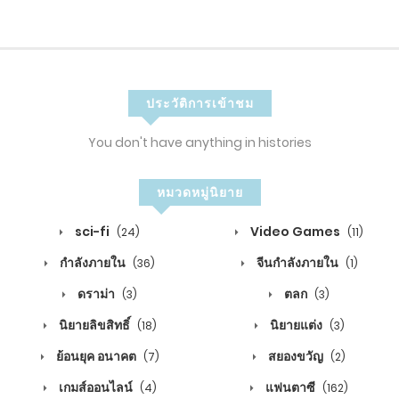
ธันวาคม 26, 2019
4
1
บทที่ 334 อาวุธนิวเคลียร์
ประวัติการเข้าชม
ธันวาคม 26, 2019
You don't have anything in histories
3
1
บทที่ 333 ท้ายที่สุด
หมวดหมู่นิยาย
ธันวาคม 26, 2019
sci-fi
Video Games
(24)
(11)
3
กำลังภายใน
จีนกำลังภายใน
(36)
(1)
1
บทที่ 332 การสู้รบอันดุเดือด
ดราม่า
ตลก
(3)
(3)
ธันวาคม 26, 2019
นิยายลิขสิทธิ์
นิยายแต่ง
(18)
(3)
3
ย้อนยุค อนาคต
สยองขวัญ
(7)
(2)
เกมส์ออนไลน์
แฟนตาซี
(4)
(162)
1
บทที่ 331 สงครามปะทุขึ้นแล้ว