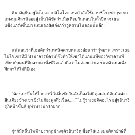
ฮินางิคุยืนอยู่ไม่ไกลจากมิโคโตะ เธอกำลังใช้ดาบชิโระซากุระฆ่า
แมงมุมศิลาน้อยอยู่ เห็นได้ชัดว่าเมื่อเทียบกันตอนในถ้ำปีศาจ เธอ
แข็งแกร่งขึ้นมา แถมเธอยังเก่งกว่าวู่หยานในตอนนั้นอีก!
แน่นอนว่าที่เธอคิดว่าเทคนิคดาบตนเองอ่อนกว่าวู่หยาน เพราะเธอ
ไม่ใช่เขาที่มี ‘ปรมาจารย์ดาบ’ ซึ่งทำให้เขาได้แก่นแท้ของวิชาดาบที่
เทียบกับคนที่ฝึกดาบมาทั้งชีวิตแล้วถือว่าไม่ด้อยกว่าเลย แต่ตัวเธอเพิ่ง
ฝึกมาได้ไม่กี่ปีเอง
“ต้องเก่งขึ้นให้ไวกว่านี้ ไม่งั้นซักวันฉันก็คงไม่มีคุณสมบัติแม้แต่จะ
ยืนเคียงข้างเขา ยิ่งไม่ต้องพูดถึงเรื่อง…….” ไม่รู้ว่าเธอคิดอะไร อยู่ๆฮินางิ
คุก็หน้าขึ้นสี ดูท่าทางน่ารักมาก
จู่ๆก็มีคลื่นไฟฟ้าปรากฏข้างๆตัวฮินางิคุ ช็อตใส่แมงมุมศิลายักษ์ที่