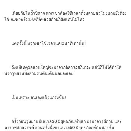
เทียบกับในถ้ำปีศาจ พวกเขาต้องใช้เวลาตั้งหลายชั่วโมงแถมยังต้อง
ใช้
ลมหายใจแห่งชีวิต
ช่วยด้วยก็ยังแทบไม่ไหว
แต่ครั้งนี้ พวกเขาใช้เวลาแค่10นาทีเท่านั้น!
ถึงแม้เหตุผลส่วนใหญ่จะมาจากอิคารอสก็เถอะ แต่นี่ก็ไม่ได้ทำให้
พวกวู่หยานทั้งสามคนตื่นเต้นน้อยลงเลย!
เป็นเพราะ ตนเองแข็งแกร่งขึ้น!
ครั้งก่อนวู่หยานมีเลเวล30 มียุทธภัณฑ์หลัก ปรมาจารย์ดาบ และ
ดาราพลิกสวรรค์ ส่วนครั้งนี้เขาเลเวล50 มียุทธภัณฑ์ดินสองชิ้น