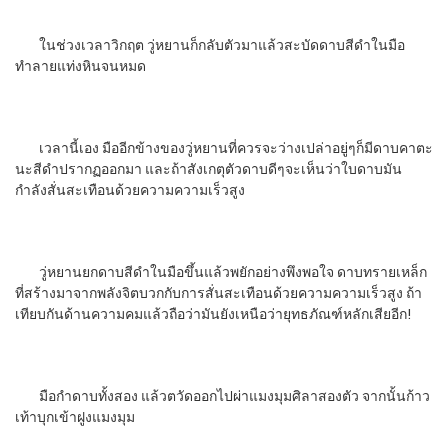
ในช่วงเวลาวิกฤต วู่หยานก็กลับตัวมาแล้วสะบัดดาบสีดำในมือ
ทำลายแท่งหินจนหมด
เวลานี้เอง มืออีกข้างของวู่หยานที่ควรจะว่างเปล่าอยู่ๆก็มีดาบคาตะ
นะสีดำปรากฏออกมา และถ้าสังเกตุตัวดาบดีๆจะเห็นว่าใบดาบมัน
กำลังสั่นสะเทือนด้วยความความเร็วสูง
วู่หยานยกดาบสีดำในมือขึ้นแล้วพยักอย่างพึงพอใจ ดาบทรายเหล็ก
ที่สร้างมาจากพลังจิตบวกกับการสั่นสะเทือนด้วยความความเร็วสูง ถ้า
เทียบกันด้านความคมแล้วถือว่ามันยังเหนือว่ายุทธภัณฑ์หลักเสียอีก!
มือกำดาบทั้งสอง แล้วตวัดออกไปผ่าแมงมุมศิลาสองตัว จากนั้นก้าว
เท้าบุกเข้าฝูงแมงมุม