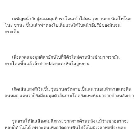
เผชิญหน้ากับฝูงแมงมุมที่กระโจนเข้าใส่ตน วู่หยานยก นิเอโทโนะ
โนะ ชานะ ขึ้นแล้วฟาดลงไปเต็มแรงใส่ใบหน้าอัปรีย์ของมันจน
กระเด็น
เพิ่งหวดแมงมุมศิลายักษ์ไปก็มีตัวใหม่ดาหน้าเข้ามา พวกมัน
กระโดดขึ้นแล้วอ้าปากปล่อยแทงหินใส่วู่หยาน
เกิดเส้นแสงสีเงินขึ้น วู่หยานตวัดดาบเป็นแนวนอนทำลายแทงหิน
จนหมด แต่ทว่าก็ยังมีแมมุมตัวอื่นกระโดดยิงแทงหินมาจากข้างหลังเขา
วู่หยานได้ยินเสียงลมฉีกกระชากจากด้านหลัง แม้ว่าเขาอยากจะ
หลบก็ทำไม่ได้ เพราะตนเพิ่งตวัดดาบฟันไปจึงไม่มีเวลาพอที่จะหลบ