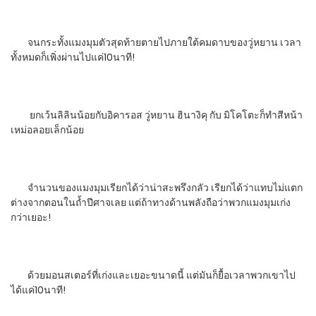
จนกระทั้งแมงมุมตัวสุดท้ายตายไปภายใต้คมดาบของวู่หยาน เวลา
ทั้งหมดก็เพิ่งผ่านไปแค่10นาที!
ยกเว้นลิลินน้อยกับอิคารอส วู่หยาน ฮินางิคุ กับ มิโคโตะก็ทำสีหน้า
เหม่อลอยเล็กน้อย
จำนวนของแมงมุมเรียกได้ว่าน่าสะพรึงกลัว เรียกได้ว่าแทบไม่แตก
ต่างจากตอนในถ้ำปีศาจเลย แต่ถ้าทางด้านพลังถือว่าพวกแมงมุมเก่ง
กว่าเยอะ!
ด้วยมอนสเตอร์ที่เก่งและเยอะขนาดนี้ แต่มันก็ยื้อเวลาพวกเขาไป
ได้แค่10นาที!