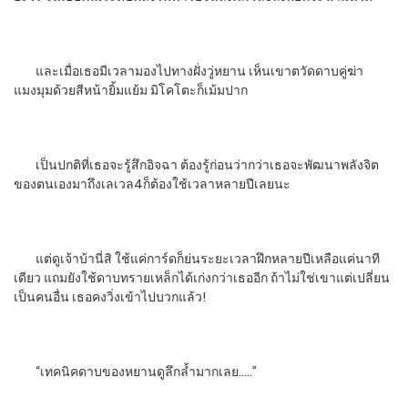
และเมื่อเธอมีเวลามองไปทางฝั่งวู่หยาน เห็นเขาตวัดดาบคู่ฆ่า
แมงมุมด้วยสีหน้ายิ้มแย้ม มิโคโตะก็เม้มปาก
เป็นปกติที่เธอจะรู้สึกอิจฉา ต้องรู้ก่อนว่ากว่าเธอจะพัฒนาพลังจิต
ของตนเองมาถึงเลเวล4ก็ต้องใช้เวลาหลายปีเลยนะ
แต่ดูเจ้าบ้านี่สิ ใช้แค่การ์ดก็ย่นระยะเวลาฝึกหลายปีเหลือแค่นาที
เดียว แถมยังใช้ดาบทรายเหล็กได้เก่งกว่าเธออีก ถ้าไม่ใช่เขาแต่เปลี่ยน
เป็นคนอื่น เธอคงวิ่งเข้าไปบวกแล้ว!
“เทคนิคดาบของหยานดูลึกล้ำมากเลย…..”