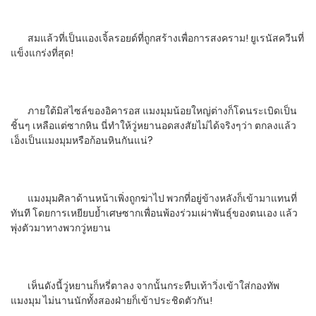
สมแล้วที่เป็นแองเจิ้ลรอยด์ที่ถูกสร้างเพื่อการสงคราม! ยูเรนัสควีนที่
แข็งแกร่งที่สุด!
ภายใต้มิสไซล์ของอิคารอส แมงมุมน้อยใหญ่ต่างก็โดนระเบิดเป็น
ชิ้นๆ เหลือแต่ซากหิน นี่ทำให้วู่หยานอดสงสัยไม่ได้จริงๆว่า ตกลงแล้ว
เอ็งเป็นแมงมุมหรือก้อนหินกันแน่?
แมงมุมศิลาด้านหน้าเพิ่งถูกฆ่าไป พวกที่อยู่ข้างหลังก็เข้ามาแทนที่
ทันที โดยการเหยียบย้ำเศษซากเพื่อนพ้องร่วมเผ่าพันธุ์ของตนเอง แล้ว
พุ่งตัวมาทางพวกวู่หยาน
เห็นดังนี้วู่หยานก็หรี่ตาลง จากนั้นกระทืบเท้าวิ่งเข้าใส่กองทัพ
แมงมุม ไม่นานนักทั้งสองฝ่ายก็เข้าประชิดตัวกัน!