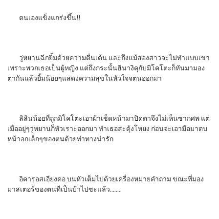
ตนเองแข็งแกร่งขึ้น!!
วู่หยานฉีกยิ้มด้วยความตื่นเต้น และถึงแม้สองสาวจะไม่ทำแบบเขา
เพราะพวกเธอเป็นผู้หญิง แต่ถึงกระนั้นฮินางิคุกับมิโคโตะก็หันมามอง
ตากันแล้วยิ้มน้อยๆแสดงความสุขในหัวใจจตนออกมา
ลิลินน้อยที่ถูกมิโคโตะเอาผ้าเช็ดหน้ามาปิดตาจึงไม่เห็นซากศพ แต่
เมื่ออยู่ๆวู่หยานก็หัวเราะออกมา ทำเธอสะดุ้งโหยง ก่อนจะเอามือมาตบ
หน้าอกเล็กๆของตนด้วยท่าทางน่ารัก
อิคารอสเอียงคอ บนหัวเต็มไปด้วยเครื่องหมายคำถาม ขณะที่มอง
มาสเตอร์ของตนที่เป็นบ้าไปซะแล้ว……..