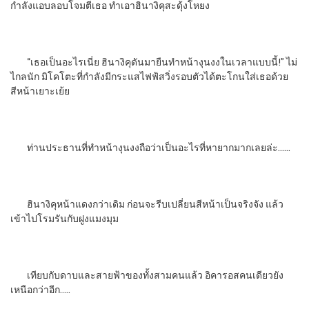
กำลังแอบลอบโจมตีเธอ ทำเอาฮินางิคุสะดุ้งโหยง
“เธอเป็นอะไรเนี่ย ฮินางิคุดันมายืนทำหน้างุนงงในเวลาแบบนี้!” ไม่
ไกลนัก มิโคโตะที่กำลังมีกระแสไฟฟ้สวิ่งรอบตัวได้ตะโกนใส่เธอด้วย
สีหน้าเยาะเย้ย
ท่านประธานที่ทำหน้างุนงงถือว่าเป็นอะไรที่หายากมากเลยล่ะ……
ฮินางิคุหน้าแดงกว่าเดิม ก่อนจะรีบเปลี่ยนสีหน้าเป็นจริงจัง แล้ว
เข้าไปโรมรันกับฝูงแมงมุม
เทียบกับดาบและสายฟ้าของทั้งสามคนแล้ว อิคารอสคนเดียวยัง
เหนือกว่าอีก…..