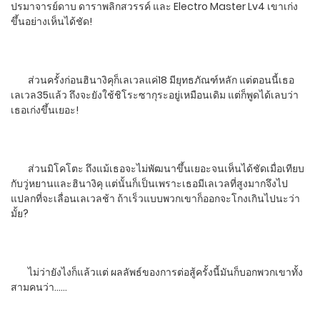
ปรมาจารย์ดาบ ดาราพลิกสวรรค์ และ Electro Master Lv4 เขาเก่ง
ขึ้นอย่างเห็นได้ชัด!
ส่วนครั้งก่อนฮินางิคุก็เลเวลแค่18 มียุทธภัณฑ์หลัก แต่ตอนนี้เธอ
เลเวล35แล้ว ถึงจะยังใช้ชิโระซากุระอยู่เหมือนเดิม แต่ก็พูดได้เลบว่า
เธอเก่งขึ้นเยอะ!
ส่วนมิโคโตะ ถึงแม้เธอจะไม่พัฒนาขึ้นเยอะจนเห็นได้ชัดเมื่อเทียบ
กับวู่หยานและฮินางิคุ แต่นั้นก็เป็นเพราะเธอมีเลเวลที่สูงมากจึงไป
แปลกที่จะเลื่อนเลเวลช้า ถ้าเร็วแบบพวกเขาก็ออกจะโกงเกินไปนะว่า
มั้ย?
ไม่ว่ายังไงก็แล้วแต่ ผลลัพธ์ของการต่อสู้ครั้งนี้มันก็บอกพวกเขาทั้ง
สามคนว่า……