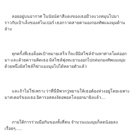
ลอยอยู่บนอากาศ ในนัยน์ตาสีแดงของเธอมีวงแวงหมุนไปมา
ราวกับเป้าเล็งของสไนเปอร์ เธอกวาดสายตามองกองทัพแมงมุมด้าน
ล้าง
ทุกครั้งที่เธอล็อคเป้าหมายเสร็จ ก็จะมีมิสไซล์จำมหาศาลโผล่ออก
มา และด้วยความคิดเธอ มิสไซล์พุ่งทะยานออกไปถล่มกองทัพแมงมุม
ด้วยหนึ่งมิสไซล์ก็ฆ่าแมงมุมไปได้หลายตัวแล้ว
และถ้าไม่ใช่เพราะว่าที่นี่มีพวกวู่หยานให้เธอต้องห่วงอยู่โดยเฉพาะ
มาสเตอร์ของเธอ อิคารอสคงงัดอพอลโลออกมายิงแล้ว…..
ภายใต้การร่วมมือกันของทั้งสี่คน จำนวนแมงมุมก็ลดน้อยลง
เรื่อยๆ…….