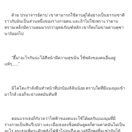
ด้วย ‘ปรมาจารย์ดาบ’ เขาสามารถใช้ดาบคู่ได้อย่างเป็นธรรมชาติ
ราวกับมันเป็นส่วนหนึ่งของร่างกายตน และถ้าไม่ใช่เพราะว่าดาบ
ทรายเหล็กมีความคมมากกว่ายุทธภัณฑ์หลัก เขาก็คงไม่ขายดาบคุซา
นางิออกไป
“ฮึ้ม! อะไรกันน่ะไอ้สีหน้ามีความสุขนั่น ใช้พลังของคนอื่นอยู่
แท้ๆ…….”
มิโคโตะกำลังยืนทำหน้าที่ปกป้องลิลินน้อย ตราบใดที่มีแมงมุมเข้า
มาใกล้ เธอก็จะย่างสดมันทันที
ตอนแรกเธอก็กังวลว่าไฟฟ้าของตนจะใช้ได้ผลกับแมงมุมที่มี
ร่างกายเป็นหินรึเปล่า และเมื่อเธอลงช็อตมันดูผลก็ตามคาดมันไม่เป็น
อะไร จนเธอเพิ่มระดับพลังไฟฟ้าไปจนถึงเลเวล5ถึงพอที่จะฆ่ามันได้