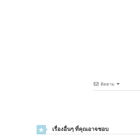
2
TXV – 501 หลักฐานทั้งหมด !
2
TXV - 500 เปิดโปง
4
2
TXV – 449 พนักงานใหม่ ?
2
TXV – 448 ชิ้นส่วนที่หายไป ?
2
TXV – 447 ทุกอย่างเตรียมพร้อม !
ติดตาม
2
TXV – 446 ไหวตัวทัน !
8
2
TXV – 445 ช่วยชีวิต !
4
เรื่องอื่นๆ ที่คุณอาจชอบ