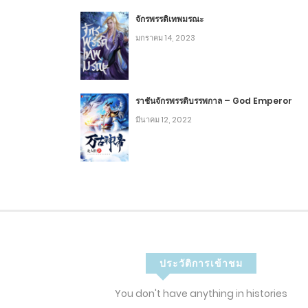
2
TXV – 444 เปิดฉากจู่โจม !
จักรพรรดิเทพมรณะ
มกราคม 14, 2023
2
TXV – 443 เข้าใกล้ความเป็นมนุษย์
2
TXV – 442 รูปร่างที่แท้จริง !
ราชันจักรพรรดิบรรพกาล – God Emperor
มีนาคม 12, 2022
2
TXV – 441 ตาวิเศษ ?
6
2
TXV – 440 ความลับของแผนที่ !
2
TXV – 439 คำทักทายจากเซี่ยงไฮ้
2
TXV – 438 สถานีข่าวกรองเยรูซาเล็ม
ประวัติการเข้าชม
2
TXV – 437 สถานการณ์เลวร้าย !
You don't have anything in histories