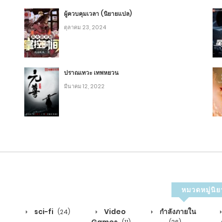
4
ผู้ควบคุมเวลา (นิยายแปล)
ตุลาคม 23, 2024
3
4
ปราณเทวะ เทพหยวน
มีนาคม 12, 2022
5
3
8
หมวดหมู่นิย
3
sci-fi
Video
กำลังภายใน
(24)