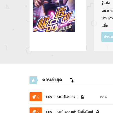
ผู้แต่ง
หมวดหม
ประเภ
แท็ก
อ่าน
ตอนล่าสุด
2
TXV – 510 ต้องการ !
4
2
TXV – 509 ความลับอันยิ่งใหญ่