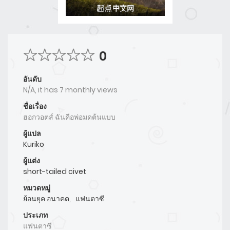
0
อันดับ
N/A, it has 7 monthly views
ชื่อเรื่อง
ฮอกวอตส์ ฉันคือพ่อมดต้นแบบ
ผู้แปล
Kuriko
ผู้แต่ง
short-tailed civet
หมวดหมู่
ย้อนยุค อนาคต
,
แฟนตาซี
ประเภท
แฟนตาซี