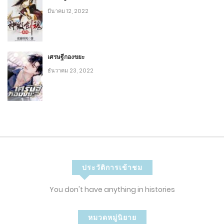
2
บทที่ 66 ศิลปะคือการระเบิด
มีนาคม 12, 2022
มิถุนายน 27, 2024
5
2
บทที่ 65 ไม้กวาดใหม่ นิมบัส 2000
เศรษฐีกองขยะ
มิถุนายน 27, 2024
ธันวาคม 23, 2022
4
2
บทที่ 64 บรรทัดฐานที่ลอยไปอย่างอิสระ
มิถุนายน 27, 2024
6
2
บทที่ 63 จะตอบแทนบุญคุณได้อย่างไร
มิถุนายน 27, 2024
5
ประวัติการเข้าชม
2
บทที่ 62 ห้องพยาบาลที่ลุกไปด้วยไฟ
You don't have anything in histories
มิถุนายน 27, 2024
6
หมวดหมู่นิยาย