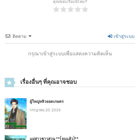
คุณชอบเรื่องนี้ไหม?
2
บทที่ 72 การซื้อของครั้งสุดท้าย
กรกฎาคม 6, 2020
6
ติดตาม
เข้าสู่ระบบ
2
บทที่ 71 แผนของจักรพรรดิอสูร
กรุณาเข้าสู่ระบบเพื่อแสดงความคิดเห็น
กรกฎาคม 6, 2020
10
เรื่องอื่นๆ ที่คุณอาจชอบ
2
บทที่ 70 จำใจยอมครอสเดรสเป็นสาวดุ้น
กรกฎาคม 6, 2020
ผู้ใหญ่หลิวยอดเกษตร
6
กรกฎาคม 20, 2023
2
บทที่ 69 สุดยอดวิชาชวนหลงใหล
กรกฎาคม 6, 2020
แม่สาวชาวสวน **(จบแล้ว)**
7