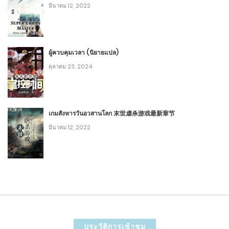
2
ICSS บทที่ 117: โรงฆ่าสัตว์
มีนาคม 12, 2022
มีนาคม 15, 2020
3
ผู้ควบคุมเวลา (นิยายแปล)
2
ICSS บทที่ 116: จางเตียนชิ
ตุลาคม 23, 2024
มีนาคม 14, 2020
4
เกมสังหารวันอวสานโลก 末世虐杀游戏最新章节
2
ICSS บทที่ 115: ขายตัว
มีนาคม 12, 2022
มีนาคม 14, 2020
8
2
ICSS บทที่ 114: เลี้ยงคุณเหมือนเป็นสัตว์เลี้ยง
มีนาคม 14, 2020
5
ประวัติการเข้าชม
2