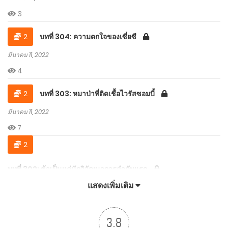
3
2
บทที่ 304: ความตกใจของเซี่ยซี
มีนาคม 11, 2022
4
2
บทที่ 303: หมาป่าที่ติดเชื้อไวรัสซอมบี้
มีนาคม 11, 2022
7
2
บทที่ 302: ข้าเป็นแค่นักวิวัฒนาการลำดับแรก
แสดงเพิ่มเติม
มีนาคม 10, 2022
7
3.8
2
บทที่ 301: หัวใจแห่งความมืด