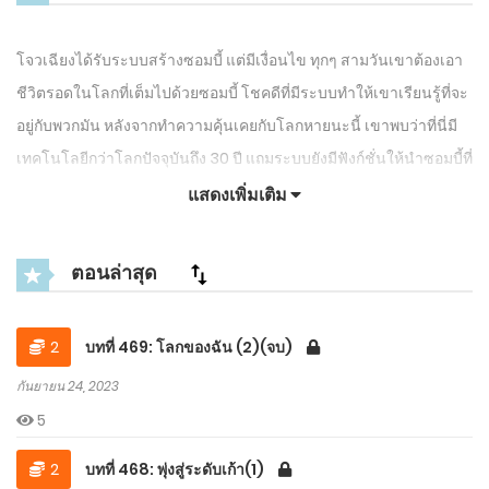
โจวเฉียงได้รับระบบสร้างซอมบี้ แต่มีเงื่อนไข ทุกๆ สามวันเขาต้องเอา
ชีวิตรอดในโลกที่เต็มไปด้วยซอมบี้ โชคดีที่มีระบบทำให้เขาเรียนรู้ที่จะ
อยู่กับพวกมัน หลังจากทำความคุ้นเคยกับโลกหายนะนี้ เขาพบว่าที่นี่มี
เทคโนโลยีกว่าโลกปัจจุบันถึง 30 ปี แถมระบบยังมีฟังก์ชั่นให้นำซอมบี้ที่
สร้างกลับไปยังโลกปัจจุบันได้อีก อะไรจะเกิดขึ้นกับอนาคตของโจว
แสดงเพิ่มเติม
เฉียงมาติดตามไปพร้อมกัน…
ตอนล่าสุด
2
บทที่ 469: โลกของฉัน (2)(จบ)
กันยายน 24, 2023
5
2
บทที่ 468: พุ่งสู่ระดับเก้า(1)