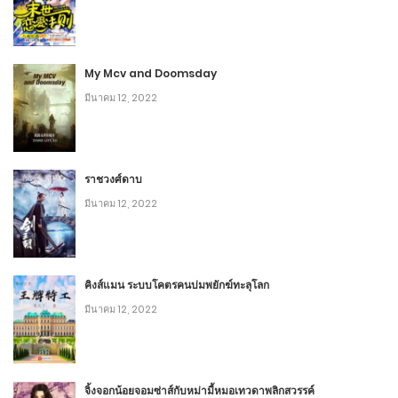
บทที่ 461: ฝ่ายรักษาความปลอดภัยที่แข็งแกร่งที่สุดใน
ประวัติศาสตร์(2)
My Mcv and Doomsday
กันยายน 24, 2023
มีนาคม 12, 2022
7
อ่าน
ฟรี
บทที่ 460: การต่อสู้แบบดิจิทัล(ฟรี)
ราชวงศ์ดาบ
มีนาคม 12, 2022
กันยายน 24, 2023
23
2
บทที่ 459: ยึดครองเมืองอื่น
คิงส์แมน ระบบโคตรคนบ่มพยักฆ์ทะลุโลก
กันยายน 24, 2023
มีนาคม 12, 2022
5
2
บทที่ 458 โดรน(1)
จิ้งจอกน้อยจอมซ่าส์กับหม่ามี้หมอเทวดาพลิกสวรรค์