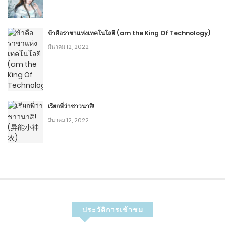
2
ข้าคือราชาแห่งเทคโนโลยี (am the King Of Technology)
ตอนที่ 58 คืนในแดนรกร้าง! การสำรวจอีกครั้ง!
มีนาคม 12, 2022
ตุลาคม 3, 2022
6
2
เรียกพี่ว่าชาวนาสิ!
บทที่ 57 การดำเนินการโดยละเอียด กำมะถันบริสุทธิ์
-
มีนาคม 12, 2022
57
ตุลาคม 3, 2022
24
2
ตอนที่ 56 วันนี้เป็นวันสำหรับการขุดอย่างขยันขันแข็งเช่น
ประวัติการเข้าชม
กัน!
- 56