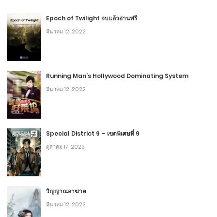
Epoch of Twilight จบแล้วอ่านฟรี
บทที่ 62 นี่เป็นก้าวเล็ก ๆ ในการข้ามดินแดนรกร้าง แต่…
มีนาคม 12, 2022
ตุลาคม 3, 2022
7
2
ตอนที่ 61 อย่ารู้สึกโดดเดี่ยว สหาย!
Running Man’s Hollywood Dominating System
มีนาคม 12, 2022
ตุลาคม 3, 2022
9
2
บทที่ 60 ผู้บุกเบิก! ไดอารี่ของหม่ากู่
Special District 9 – เขตพิเศษที่ 9
ตุลาคม 3, 2022
ตุลาคม 17, 2023
16
3
บทที่ 59 ซ่อม! สรรเสริญเครื่องจักร!
วิญญาณอาฆาต
ตุลาคม 3, 2022
มีนาคม 12, 2022
8