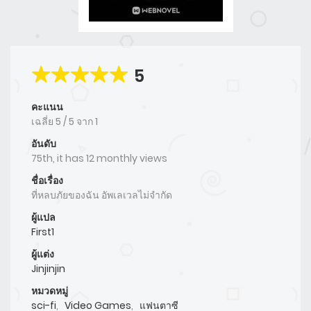
5
คะแนน
เฉลี่ย
5
/
5
จาก
1
อันดับ
75th, it has 12 monthly views
ชื่อเรื่อง
ที่หลบภัยของฉัน อัพเลเวลไม่จำกัด
ผู้แปล
First1
ผู้แต่ง
Jinjinjin
หมวดหมู่
sci-fi
,
Video Games
,
แฟนตาซี