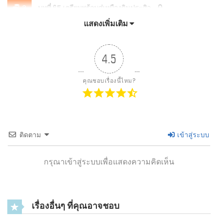
3
บทที่ 65 เตรียมพร้อมสู่เหมืองดินประสิว
แสดงเพิ่มเติม
ตุลาคม 4, 2022
7
2
4.5
ตอนที่ 64 อัพเกรดใหม่ทั้งหมด ความสามารถเพิ่มขึ้นอย่างมาก!
คุณชอบเรื่องนี้ไหม?
ตุลาคม 4, 2022
6
ติดตาม
เข้าสู่ระบบ
2
กรุณาเข้าสู่ระบบเพื่อแสดงความคิดเห็น
ตอนที่ 63 วันที่ 8 ในดินแดนรกร้าง อัพเกรดอุปกรณ์
ตุลาคม 3, 2022
10
เรื่องอื่นๆ ที่คุณอาจชอบ
2