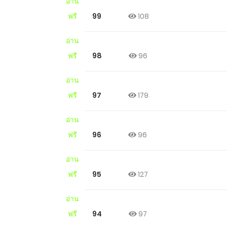
อ่าน
ฟรี
99
108
อ่าน
ฟรี
98
96
อ่าน
ฟรี
97
179
อ่าน
ฟรี
96
96
อ่าน
ฟรี
95
127
อ่าน
ฟรี
94
97