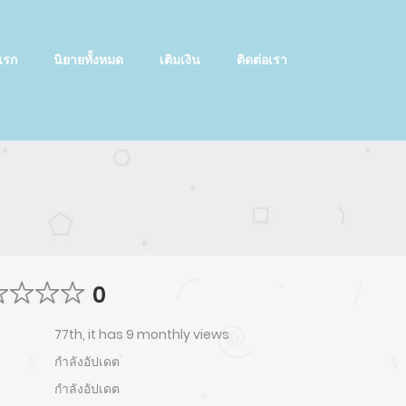
แรก
นิยายทั้งหมด
เติมเงิน
ติดต่อเรา
0
77th, it has 9 monthly views
กำลังอัปเดต
กำลังอัปเดต