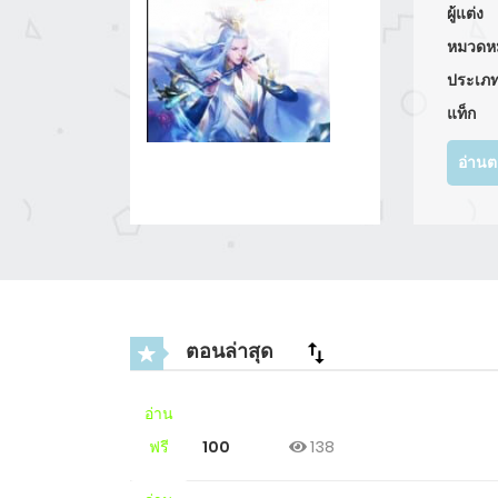
ผู้แต่ง
หมวดหม
ประเภ
แท็ก
อ่าน
ตอนล่าสุด
อ่าน
ฟรี
100
138