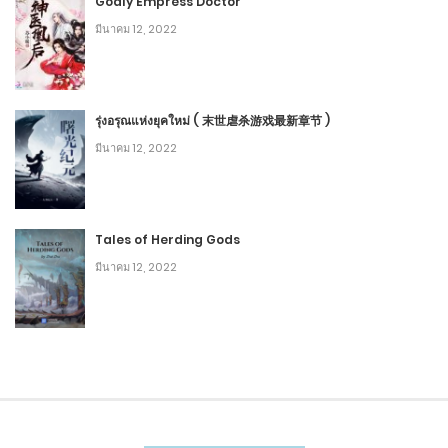
Godly Empress Doctor
5
มีนาคม 12, 2022
2
DH บทที่ 165 - ข่าวลือแพร่สะพัด
พฤศจิกายน 3, 2020
รุ่งอรุณแห่งยุคใหม่ ( 末世虐杀游戏最新章节 )
4
มีนาคม 12, 2022
2
DH บทที่ 164 - ความรู้สึกที่แท้จริง
พฤศจิกายน 2, 2020
7
Tales of Herding Gods
มีนาคม 12, 2022
2
DH บทที่ 163 - ยาอายุวัฒนะและความโศกเศร้าของซีเหมิน
เชียนซวี่
พฤศจิกายน 2, 2020
4