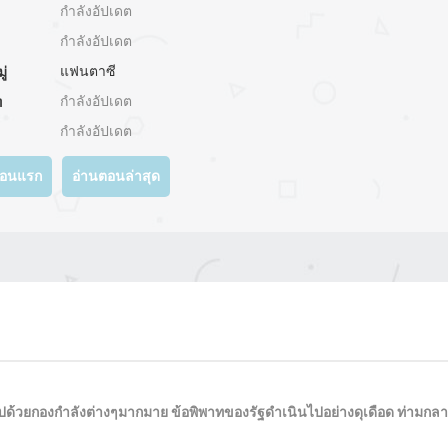
กำลังอัปเดต
กำลังอัปเดต
แฟนตาซี
ู่
กำลังอัปเดต
ท
กำลังอัปเดต
ตอนแรก
อ่านตอนล่าสุด
ไปด้วยกองกำลังต่างๆมากมาย ข้อพิพาทของรัฐดำเนินไปอย่างดุเดือด ท่ามกลาง