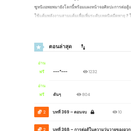
ซูหนิงอพยพมายังโลกนี้พร้อมแผงหน้าจอศิลปะการต่อสู้
ใช้แต้มพลังงานสามแต้มเพื่อเพิ่มระดับเทคนิคมีดพายุ ? ใช
ใช่! สิเว้ย ต้องใช่อยู่แล้ว !
ตอนล่าสุด
อ่าน
ฟรี
---*---
1232
อ่าน
ฟรี
ดันๆ
804
2
บทที่ 369 – ตอนจบ
10
2
บทที่ 368 – การต่อสู้ในความวุ่นวายของอ