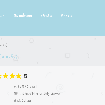
แรก
นิยายทั้งหมด
เติมเงิน
ติดต่อเรา
บแล้ว)
 (จบแล้ว)
5
เฉลี่ย
5
/
5
จาก
1
18th, it has 14 monthly views
กำลังอัปเดต