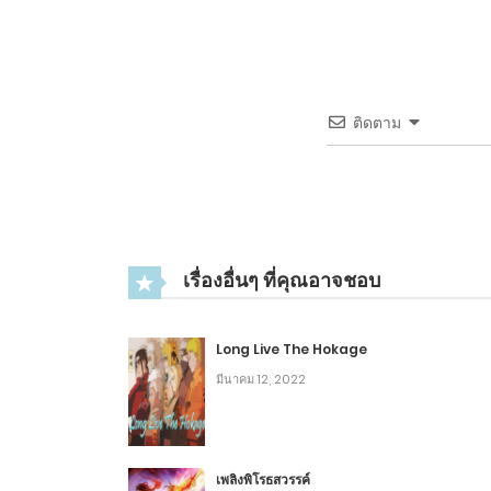
2
บทที่ 360 – อันตรายที่ซ่อนอยู่
2
บทที่ 359 – จุดสมาธิ
11
ติดตาม
2
บทที่ 358 – การสะสม
11
2
บทที่ 357 – ระดับแปด
13
เรื่องอื่นๆ ที่คุณอาจชอบ
2
บทที่ 356 – เทเลพอร์ตหลายครั้ง
Long Live The Hokage
2
บทที่ 355 - สัตว์ประหลาด และ การดูดซับ
มีนาคม 12, 2022
2
บทที่ 354 – ชิ้นส่วนเร้นลับ และ เสียงคำราม
เพลิงพิโรธสวรรค์
2
บทที่ 353 – หอคอยนักเวทลี้ลับ