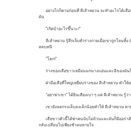
อย่างไรก็ตามก่อนที่ ลีเส้าหยวน จะทำอะไรได้เส
มัน
“เกิดบ้าอะไรขึ้นวะ!”
ลีเส้าหยวน รู้สึกเจ็บทั่วร่างกายเมื่อเขาถูกโ
หลบหนี
“โฮก!”
ร่างของเสือขาวเหมือนนกนางแอ่นและฉีของมันก็ดุ
ฝ่ามือเสือที่ใหญ่เหยียบร่างของ ลีเส้าหยวน ทำ
“อย่าฆ่าเขา” ได้ยินเสียงเบา ๆ แต่ ลีเส้าหยวน รู้
เขายังลดกรงเล็บลงเล็กน้อยทำให้ ลีเส้าหยวน หาย
เสือขาวตัวนี้ได้ฆ่าคนนับไม่ถ้วนและมันก็มีออร่
กลับเปลี่ยนไปเพียงชั่วลมหายใจ