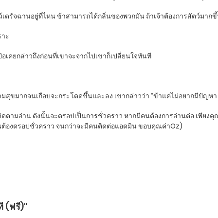
ตว์เดรัจฉานอยู่ที่ไหน ข้าสามารถได้กลิ่นของพวกมัน ถ้าเจ้าต้องการสัตว์มากข
เราะ
วป๋อเคยกล่าวถึงก่อนที่เขาจะจากไปเขาก็เปลี่ยนใจทันที
ี่มีความสุขมากจนเกือบจะกระโดดขึ้นและลง เขากล่าวว่า “ข้าแค่ไม่อยากมีปัญหา 
มีคนติดตามอ่าน ดังนั้นจะดรอปเป็นการชั่วคราว หากมีคนต้องการอ่านต่อ เพียงค
งจำเป็นต้องดรอปชั่วคราว จนกว่าจะมีคนติดต่อแอดมิน ขอบคุณค่าOz)
 (ฟรี)"