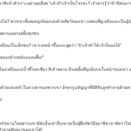
าทีแล้วหัวเราะอย่างดุเดือด “แล้วถ้าเจ้าเป็นโจรล่ะ? เจ้าควรรู้ว่าข้ามีคน
ไม่? พวกเขาทั้งหมดถูกล้อมรอบด้วยสัตว์ของเขา แต่คนที่ดูเหมือนจะเป็นผู้น
ส้าหยวนเผยรอยยิ้มซุกซน
ึกเหมือนเป็นเด็กซน? เขาเงยหน้าขึ้นและพูดว่า “ถ้าเจ้าทำได้ เจ้าก็ลองได้”
์ร้ายของข้ากดมันลงบนพื้น!”
ห่ร้องเหมือนแม่น้ำที่ไหลเชี่ยว ลีเส้าหยวน มีรอยยิ้มที่มุ่งมั่นบนใบหน้าของเ
กายด้วยแสงสลัวในดวงตาของพวกเขา อักษรรูนสัญญาที่มีสีสันถูกทำลายด้วยคว
น!
เดรัจฉานโดยธรรมชาติดังนั้นเขาจึงกลายเป็นผู้ฝึกสัตว์มืออาชีพ เขาคิดว่า
มารถทำลายสัญญาของเขาได้!