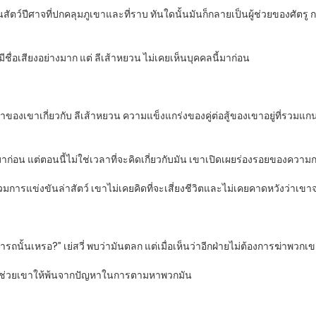
ันเป็นสัตว์ปีศาจที่ปกคลุมภูเขาและที่ราบ ทันใดนั้นมันก็กลายเป็นผู้ช่วยของศ
วรมีชื่อเสียงอย่างมาก แต่ ลีเส้าหยวน ไม่เคยเห็นบุคคลนี้มาก่อน
ของเขาเกี่ยวกับ ลีเส้าหยวน ความแข็งแกร่งของคู่ต่อสู้ของเขาอยู่ที่รวมแก
อนี้มาก่อน แต่ตอนนี้ไม่ใช่เวลาที่จะคิดเกี่ยวกับมัน เขาเปิดเผยร่องรอยของควา
ข้าร่วมการแข่งขันล่าสัตว์ เขาไม่เคยคิดที่จะเสี่ยงชีวิตและไม่เคยคาดหวังว่าเ
มารถนั้นเหรอ?” เย่สวี่ พบว่ามันตลก แต่เมื่อเห็นว่าอีกฝ่ายไม่ต้องการฆ่า
เขาช่วยเขาให้พ้นจากปัญหาในการตามหาพวกมัน