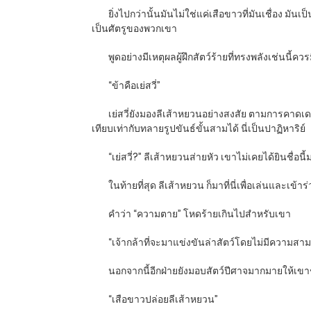
ยิ่งไปกว่านั้นมันไม่ใช่แค่เสือขาวที่มันเชื่อง ม
เป็นศัตรูของพวกเขา
พูดอย่างมีเหตุผลผู้ฝึกสัตว์ร้ายที่ทรงพลังเช่นนี้ค
“ข้าคือเย่สวี่”
เย่สวี่ยังมองลีเส้าหยวนอย่างสงสัย ตามการคาดเดา
เทียบเท่ากับทลายรูปขันธ์ขั้นสามได้ นี่เป็นปาฏิหาริย์
“เย่สวี่?” ลีเส้าหยวนส่ายหัว เขาไม่เคยได้ยินชื่
ในท้ายที่สุด ลีเส้าหยวน ก็มาที่นี่เพื่อเล่นและเ
คำว่า “ความตาย” โหดร้ายเกินไปสำหรับเขา
“เจ้ากล้าที่จะมาแข่งขันล่าสัตว์โดยไม่มีความสา
นอกจากนี้อีกฝ่ายยังมอบสัตว์ปีศาจมากมายให้
“เสือขาวปล่อยลีเส้าหยวน”