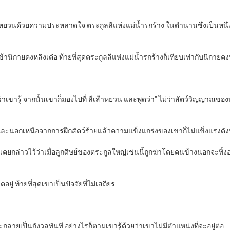
ส้าหยวนด้วยความประหลาดใจ ตระกูลลีแห่งแม่น้ำรกร้าง ในตำนานซึ่งเป็นหนึ่
ข้านิกายคงหลิงเต๋อ ท้ายที่สุดตระกูลลีแห่งแม่น้ำรกร้างก็เทียบเท่ากับนิกายคง
ว่าเขารู้ จากนั้นเขาก็มองไปที่ ลีเส้าหยวน และพูดว่า” ไม่ว่าสัตว์วิญญาณขอ
ลวและนอกเหนือจากการฝึกสัตว์ร้ายแล้วความแข็งแกร่งของเขาก็ไม่แข็งแรงดัง
เคยกล่าวไว้ว่าเมื่อลูกศิษย์ของตระกูลใหญ่เช่นนี้ถูกฆ่าโดยคนข้างนอกจะทิ
ยู่ ท้ายที่สุดเขาเป็นปัจจัยที่ไม่เสถียร
ะกลายเป็นกังวลทันที อย่างไรก็ตามเขารู้ด้วยว่าเขาไม่มีตำแหน่งที่จะอยู่ต่อ