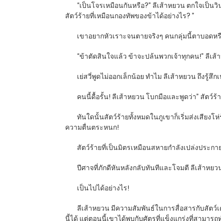
“เป็นโจรเหมือนกันหรือ?” ลีเส้าหยวน ตกใจเป็นวิน
สัตว์ร้ายที่เหมือนกองทัพของข้าได้อย่างไร? ”
เขาอยากหัวเราะจนตายจริงๆ คนกลุ่มนี้ตาบอดหรือ
“ข้าตัดสินใจแล้ว ข้าจะปล้นพวกเจ้าทุกคน!” ลีเ
เย่สวี่พูดไม่ออกเล็กน้อย ทำไม ลีเส้าหยวน ถึงรู้ส
คนนี้ดื้อรั้น! ลีเส้าหยวน โบกมือและพูดว่า” สัตว
ทันใดนั้นสัตว์ร้ายทั้งหมดในภูเขาก็เริ่มส่งเสียงโ
ความตื่นตระหนก!
สัตว์ร้ายที่เป็นมิตรเหมือนสหายกำลังเปล่งประ
ปีศาจที่ภักดีหันหลังกลับทันทีและโจมตี ลีเส้าหยว
เป็นไปได้อย่างไร!
ลีเส้าหยวน มีความสัมพันธ์ในการสื่อสารกับสัตว์
นี้ได้ แต่ตอนนี้เขาได้พบกับศัตรูที่แข็งแกร่งที่สา