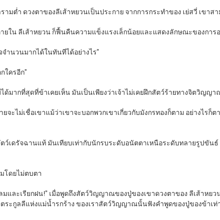
งคำรามต่ำ ดวงตาของลีเส้าหยวนเป็นประกาย จากการกระทำของ เย่สวี่ เขาสามา
ายใน ลีเส้าหยวน ก็ฟื้นคืนความแข็งแรงเล็กน้อยและแสดงลักษณะของการอวดด
ีศาจจำนวนมากได้ในทันทีได้อย่างไร”
อกใครอีก”
ดาไม่ได้มากที่สุดที่ข้าเคยเห็น มันเป็นเพียงว่าเจ้าไม่เคยฝึกสัตว์ร้ายทางจิตวิญ
่ายจะไม่เชื่อเขาแม้ว่าเขาจะบอกพวกเขาเกี่ยวกับมังกรทองก็ตาม อย่างไรก็ตาม
สัตว์เดรัจฉานแท้ มันเทียบเท่ากับนักรบระดับอนัตตาเหนือระดับทลายรูปขันธ์ 
ถามโดยไม่ตบตา
กลมและเรียกฝน!” เมื่อพูดถึงสัตว์วิญญาณของปู่ของเขาดวงตาของ ลีเส้าหยวน
ในตระกูลลีแห่งแม่น้ำรกร้าง ของเราสัตว์วิญญาณนั้นฟังคำพูดของปู่ของข้าเท่า