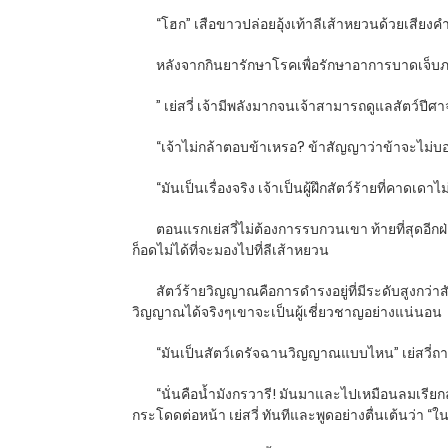
“โฮก” เสือขาวปล่อยอุ้งเท้าลีเส้าหยวนด้วยเสีย
หลังจากกินยารักษาโรคเพื่อรักษาอาการบาดเจ็บภ
” เย่สวี่ เจ้ามีพลังมากจนเจ้าสามารถดูแลสัตว์ป
“เจ้าไม่กล้าตอบข้าเหรอ? ข้าสัญญาว่าข้าจะไม่บ
“มันเป็นเรื่องจริง เจ้าเป็นผู้ฝึกสัตว์ร้ายที่คาดเ
ตอนแรกเย่สวี่ไม่ต้องการรบกวนเขา ท้ายที่สุดอีกฝ
ก็อดไม่ได้ที่จะมองไปที่ลีเส้าหยวน
สัตว์ร้ายวิญญาณคือการดำรงอยู่ที่มีระดับสูงกว่า
วิญญาณได้จริงๆเขาจะเป็นผู้เชี่ยวชาญอย่างแน่นอน
“มันเป็นสัตว์เดรัจฉานวิญญาณแบบไหน” เย่สวี่
“นั่นคือน้ำมังกรวารี! มันมาและไปเหมือนลมเรีย
กระโดดต่อหน้า เย่สวี่ ทันทีและพูดอย่างตื่นเต้นว่า “